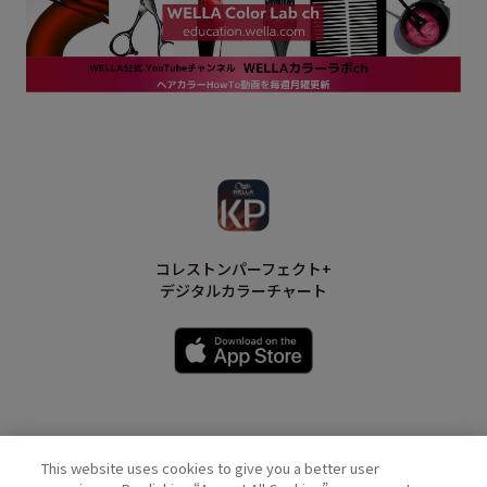
コレストンパーフェクト+
デジタルカラーチャート
This website uses cookies to give you a better user
Wella Official Account