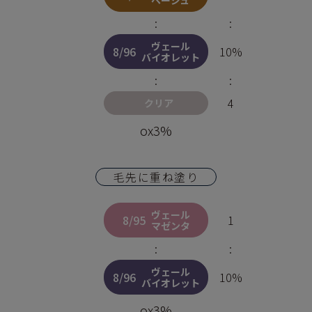
:
:
ヴェール
8/96
10%
バイオレット
:
:
4
クリア
ox3%
毛先に重ね塗り
ヴェール
8/95
1
マゼンタ
:
:
ヴェール
8/96
10%
バイオレット
ox3%