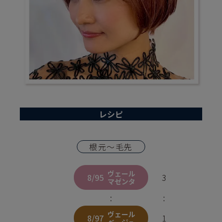
レシピ
根元〜毛先
ヴェール
8/95
3
マゼンタ
:
:
ヴェール
8/97
1
ベージュ