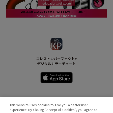
コレストンパーフェクト+
デジタルカラーチャート
This website uses cookies to give you a better user
Wella Official Account
experience. By clicking “Accept All Cookies”, you agree to