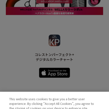
コレストンパーフェクト+
デジタルカラーチャート
This website uses cookies to give you a better user
Wella Official Account
experience. By clicking “Accept All Cookies”, you agree to
the storing of cookies on your device to enhance site