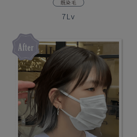
既染毛
7Lv