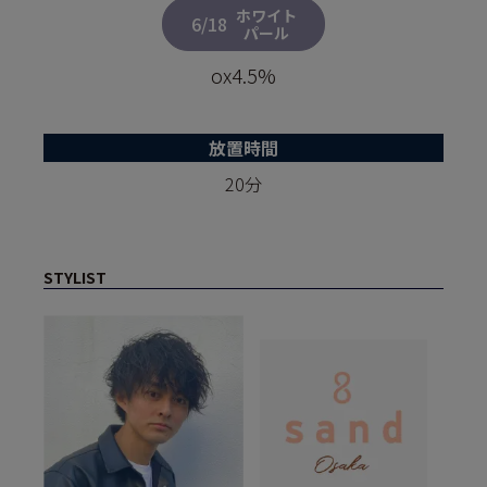
ホワイト
6/18
パール
ox4.5%
放置時間
20分
STYLIST