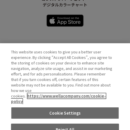
デジタルカラーチャート
This website uses cookies to give you a better user
Wella Official Account
experience. By clicking “Accept All Cookies”, you agree to
the storing of cookies on your device to enhance site
navigation, analyze site usage, and assist in our marketing
effort, and for ads personalisations. Please remember
that if you turn cookies off, certain features of this
website may not be available to you. Find out more about
how we use
cookies.
https://www.wellacompany.com/cookie-
policy
PRIVACY
COOKIE
DO NOT SHARE OR SELL PERSONAL
Cookie Settings
POLICY
POLICY
INFORMATION
Reject All