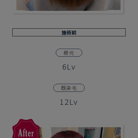
施術前
根元
6Lv
既染毛
12Lv