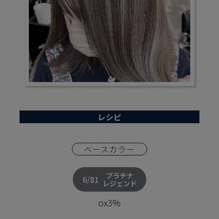
レシピ
ベースカラー
プラチナ
6/81
レジェンド
ox3%