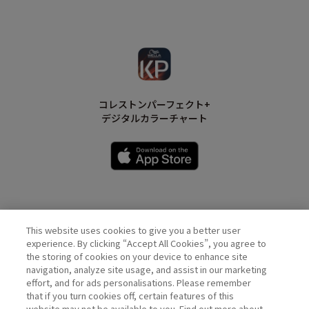
コレストンパーフェクト+
デジタルカラーチャート
This website uses cookies to give you a better user
Wella Official Account
experience. By clicking “Accept All Cookies”, you agree to
the storing of cookies on your device to enhance site
navigation, analyze site usage, and assist in our marketing
effort, and for ads personalisations. Please remember
that if you turn cookies off, certain features of this
website may not be available to you. Find out more about