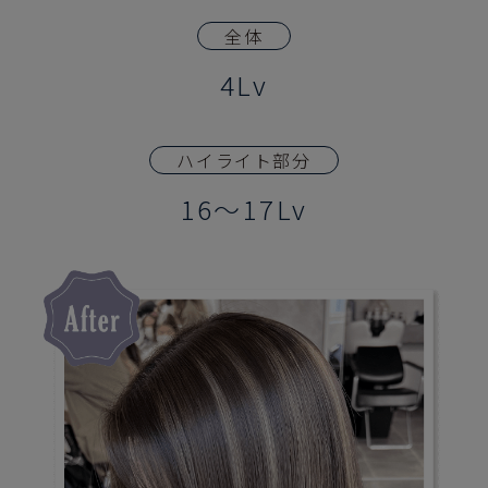
全体
4Lv
ハイライト部分
16～17Lv