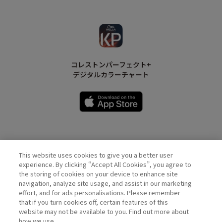
コレストンパーフェクト+
デジタルカラーチャート
This website uses cookies to give you a better user
Wella Official Account
experience. By clicking “Accept All Cookies”, you agree to
the storing of cookies on your device to enhance site
navigation, analyze site usage, and assist in our marketing
effort, and for ads personalisations. Please remember
that if you turn cookies off, certain features of this
website may not be available to you. Find out more about
how we use