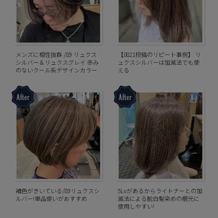
メンズに相性抜群 /89 リュクス
【0821投稿のリピート事例】 リ
シルバー＆リュクスグレイ 赤み
ュクスシルバーは加減法でも使
のないクール系デザインカラー
える
補色がきいている/89リュクスシ
5Lvがあるからライトナーとの加
ルバー!単品使いがおすすめ
減法による脱白髪染めの根元に
使用しやすい!