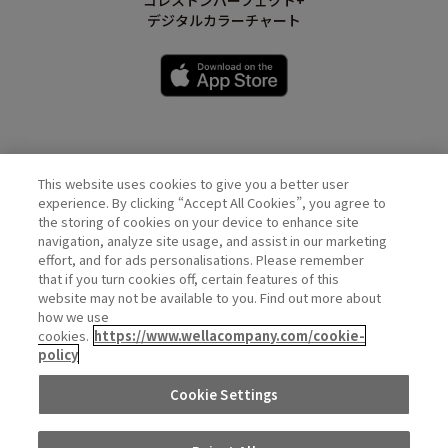
コレストンパーフェクト+
デジタルカラーチャート
This website uses cookies to give you a better user
Wella Official Account
experience. By clicking “Accept All Cookies”, you agree to
the storing of cookies on your device to enhance site
navigation, analyze site usage, and assist in our marketing
effort, and for ads personalisations. Please remember
that if you turn cookies off, certain features of this
website may not be available to you. Find out more about
how we use
cookies.
https://www.wellacompany.com/cookie-
policy
PRIVACY
COOKIE
DO NOT SHARE OR SELL PERSONAL
Cookie Settings
POLICY
POLICY
INFORMATION