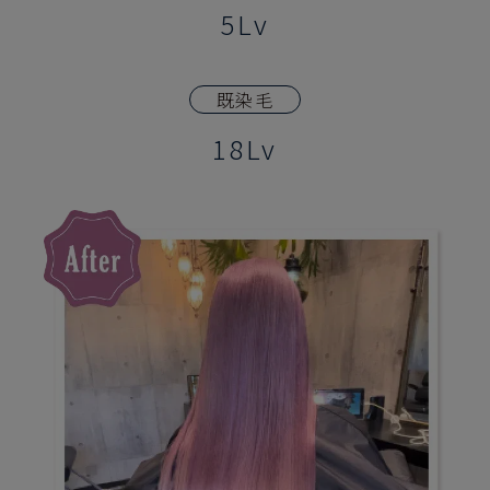
5Lv
既染毛
18Lv