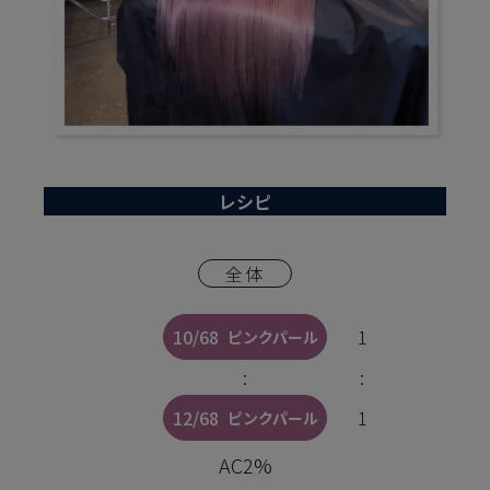
レシピ
全体
10/68
1
ピンクパール
:
:
12/68
1
ピンクパール
AC2%