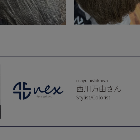
mayu nishikawa
西川万由さん
Stylist/Colorist