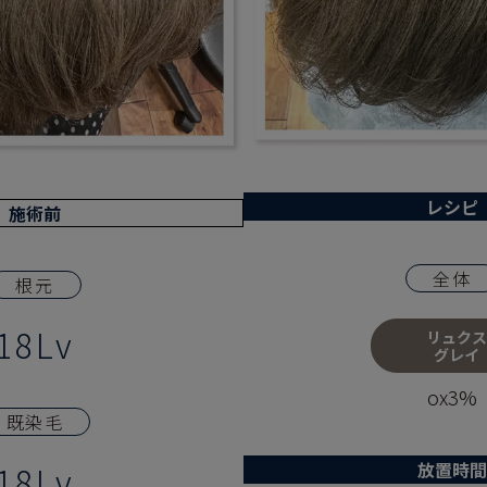
レシピ
施術前
全体
根元
18Lv
リュクス
グレイ
ox3%
既染毛
放置時間
18Lv