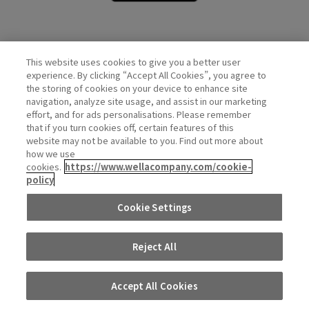
This website uses cookies to give you a better user
Wella Official Account
experience. By clicking “Accept All Cookies”, you agree to
the storing of cookies on your device to enhance site
navigation, analyze site usage, and assist in our marketing
effort, and for ads personalisations. Please remember
that if you turn cookies off, certain features of this
website may not be available to you. Find out more about
how we use
cookies.
https://www.wellacompany.com/cookie-
policy
PRIVACY
COOKIE
DO NOT SHARE OR SELL PERSONAL
Cookie Settings
POLICY
POLICY
INFORMATION
Reject All
©Wella Operations US LLC, ALL RIGHTS RESERVED.
Accept All Cookies
WORKS
実例集
カラー
チャート