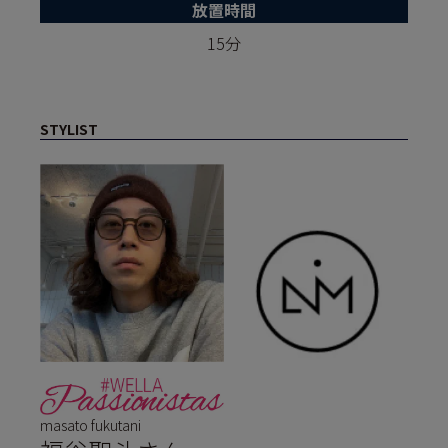
放置時間
15分
STYLIST
masato fukutani