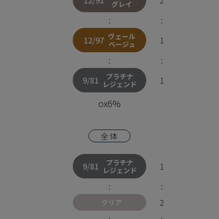
12/91
2
グレイ
:
:
ヴェール
12/97
1
ベージュ
:
:
プラチナ
9/81
1
レジェンド
ox6%
全体
プラチナ
9/81
1
レジェンド
:
:
2
クリア
:
: