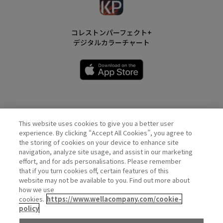
コレストンパーフェクト+
デジタルカラーチャート
This website uses cookies to give you a better user
Wella Official Account
experience. By clicking “Accept All Cookies”, you agree to
the storing of cookies on your device to enhance site
navigation, analyze site usage, and assist in our marketing
effort, and for ads personalisations. Please remember
that if you turn cookies off, certain features of this
website may not be available to you. Find out more about
how we use
cookies.
https://www.wellacompany.com/cookie-
policy
PRIVACY
COOKIE
DO NOT SHARE OR SELL PERSONAL