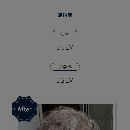
施術前
根元
10LV
既染毛
12LV