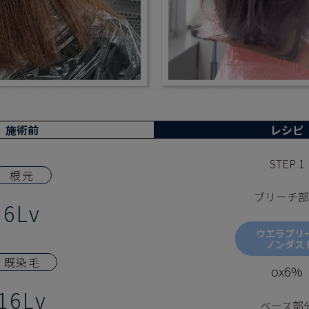
施術前
レシピ
STEP 1
根元
ブリーチ部
6Lv
ウエラブリ
ノンダス
既染毛
ox6%
16Lv
ベース部