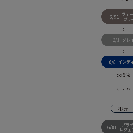
ヴェ
6/91
グレ
:
6/1
グレ
:
6/8
インデ
ox6%
STEP2
根元
プラ
6/81
レジェ