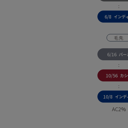
:
6/8
インデ
毛先
6/16
パー
:
10/56
カシ
:
10/8
インデ
AC2%