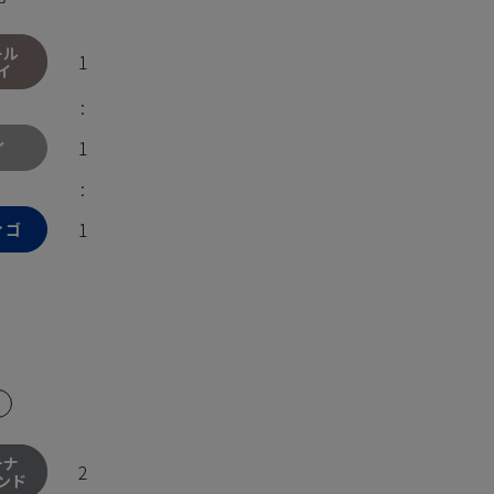
ール
1
イ
:
1
イ
:
1
ィゴ
チナ
2
ンド