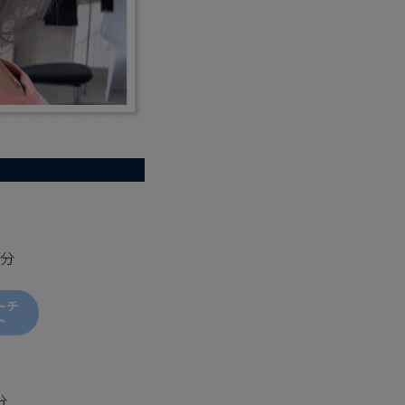
分
ーチ
ト
分