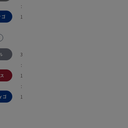
:
1
ィゴ
3
ル
:
1
ス
:
1
ィゴ