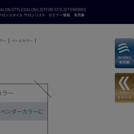
ALON STYLE
SALON LIST
FOR STYLISTS
WORKS
サロンスタイル
サロンリスト
セミナー情報
実例集
ラー
ペールカラー
WORKS
実例集
カラー
カラー
チャート
てラベンダーカラーに