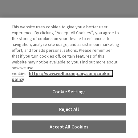
This website uses cookies to give you a better user
Wella Official Account
experience. By clicking “Accept All Cookies”, you agree to
the storing of cookies on your device to enhance site
navigation, analyze site usage, and assist in our marketing
effort, and for ads personalisations. Please remember
that if you turn cookies off, certain features of this
website may not be available to you. Find out more about
how we use
cookies.
https://www.wellacompany.com/cookie-
policy
PRIVACY
COOKIE
DO NOT SHARE OR SELL PERSONAL
Cookie Settings
POLICY
POLICY
INFORMATION
Reject All
©Wella Operations US LLC, ALL RIGHTS RESERVED.
Accept All Cookies
WORKS
実例集
カラー
チャート