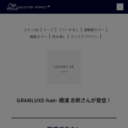
スキン/80
トープ
ブリーチなし
透明感カラー
暗髪カラー
赤み消し
カリスマブラウン
GRANLUXE-hair- 橋浦 志帆さんが発信！