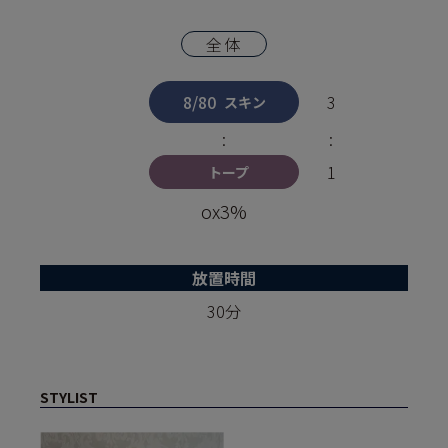
全体
8/80
3
スキン
:
:
1
トープ
ox3%
放置時間
30分
STYLIST