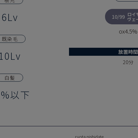
根元
6Lv
ロイ
10/99
ヴェ
ox4.5%
既染毛
放置時間
10Lv
20分
白髪
0%以下
ryota nishidate