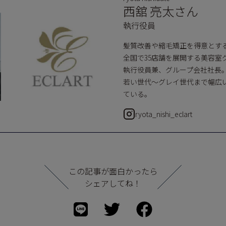
西舘 亮太さん
執行役員
髪質改善や縮毛矯正を得意とす
全国で35店舗を展開する美容室
執行役員兼、グループ会社社長
若い世代〜グレイ世代まで幅広
ている。
ryota_nishi_eclart
この記事が面白かったら
シェアしてね！