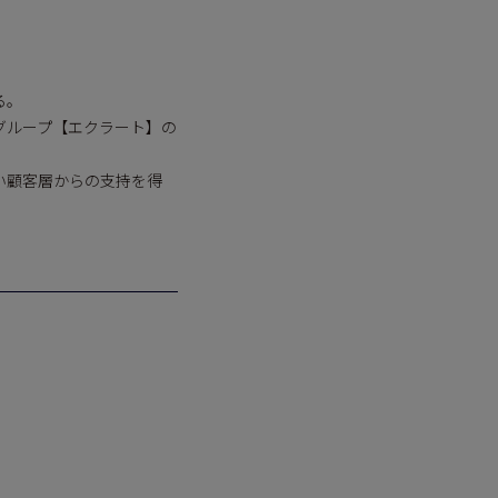
る。
グループ【エクラート】の
。
い顧客層からの支持を得