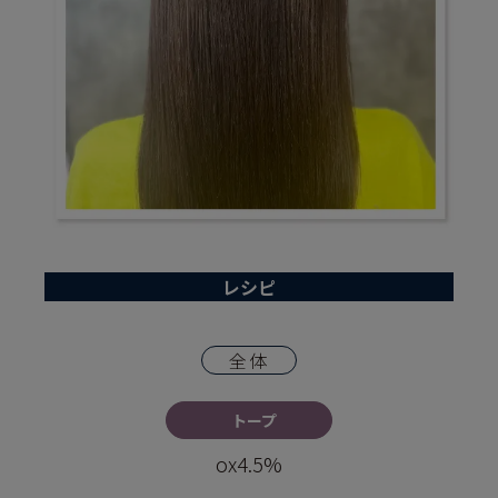
レシピ
全体
トープ
ox4.5%