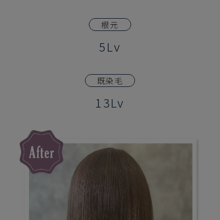
根元
5Lv
既染毛
13Lv