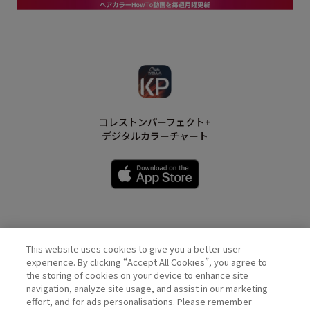
コレストンパーフェクト+
デジタルカラーチャート
This website uses cookies to give you a better user
Wella Official Account
experience. By clicking “Accept All Cookies”, you agree to
the storing of cookies on your device to enhance site
navigation, analyze site usage, and assist in our marketing
effort, and for ads personalisations. Please remember