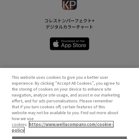
コレストンパーフェクト+
デジタルカラーチャート
This website uses cookies to give you a better user
Wella Official Account
experience. By clicking “Accept All Cookies”, you agree to
the storing of cookies on your device to enhance site
navigation, analyze site usage, and assist in our marketing
effort, and for ads personalisations. Please remember
that if you turn cookies off, certain features of this
website may not be available to you. Find out more about
how we use
cookies.
https://www.wellacompany.com/cookie-
policy
PRIVACY
COOKIE
DO NOT SHARE OR SELL PERSONAL