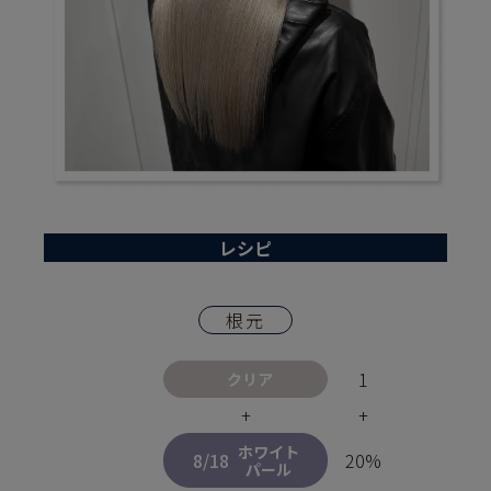
レシピ
根元
1
クリア
+
+
ホワイト
8/18
20%
パール