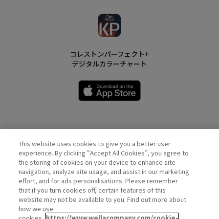
コレストンパーフェクト+
デジタルカラーチャート
This website uses cookies to give you a better user
Wella Official Account
experience. By clicking “Accept All Cookies”, you agree to
the storing of cookies on your device to enhance site
navigation, analyze site usage, and assist in our marketing
effort, and for ads personalisations. Please remember
that if you turn cookies off, certain features of this
website may not be available to you. Find out more about
how we use
cookies.
https://www.wellacompany.com/cookie-